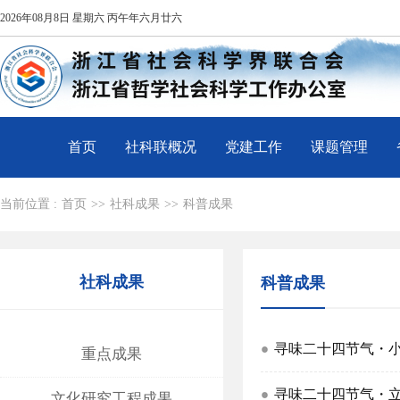
2026年08月8日 星期六 丙午年六月廿六
首页
社科联概况
党建工作
课题管理
当前位置 :
首页
>>
社科成果
>>
科普成果
社科成果
科普成果
寻味二十四节气・
重点成果
寻味二十四节气・
文化研究工程成果