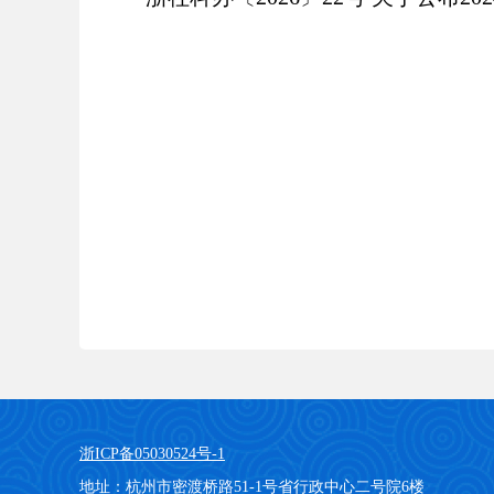
浙ICP备05030524号-1
地址：杭州市密渡桥路51-1号省行政中心二号院6楼