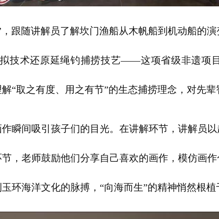
”，跟随讲解员了解坎门渔船从木帆船到机动船的演
虚拟技术还原延绳钓捕捞技艺——这项省级非遗项
解“取之有度、用之有节”的生态捕捞理念，对先辈
画作瞬间吸引孩子们的目光。在讲解环节，讲解员以
环节，老师鼓励他们分享自己喜欢的画作，模仿画作
玉环海洋文化的脉搏，“向海而生”的精神悄然根植