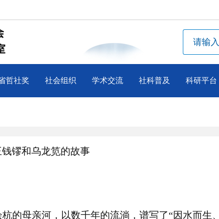
省哲社奖
社会组织
学术交流
社科普及
科研平台
王钱镠和乌龙笕的故事
杭的母亲河，以数千年的流淌，谱写了“因水而生