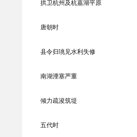
拱卫杭州及杭嘉湖平原
唐朝时
县令归珧见水利失修
南湖湮塞严重
倾力疏浚筑堤
五代时