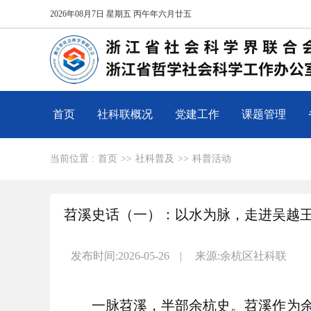
2026年08月7日 星期五 丙午年六月廿五
首页
社科联概况
党建工作
课题管理
当前位置 :
首页
>>
社科普及
>>
科普活动
苕溪史话（一）：以水为脉，走进吴越
发布时间:2026-05-26
|
来源:余杭区社科联
一脉苕溪，半部余杭史。苕溪作为余