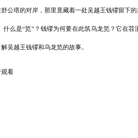
在舒公塔的对岸，那里竟藏着一处吴越王钱镠留下的
。什么是“笕”？钱镠为何要在此筑乌龙笕？它在苕
了解吴越王钱镠和乌龙笕的故事。
于观看