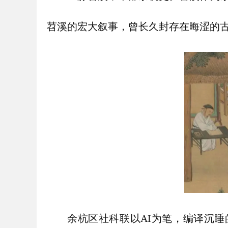
苕溪的宏大叙事，曾长久封存在晦涩的
余杭区社科联以AI为笔，编译沉睡