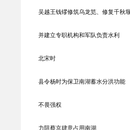
吴越王钱镠修筑乌龙笕、修复千秋
并建立专职机构和军队负责水利
北宋时
县令杨时为保卫南湖蓄水分洪功能
不畏强权
力阻蔡京肆意占用南湖