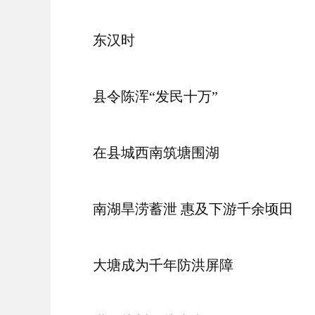
东汉时
县令陈浑“发民十万”
在县城西南筑塘围湖
南湖旱涝蓄泄 惠及下游千余顷田
大塘成为千年防洪屏障