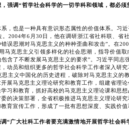
想，强调
“
哲学社会科学的一切学科和领域，都必须
，也是一种具有意识形态属性的价值体系。习近
位。
2004
年
6
月
30
日，他在调研浙江省社科联、省
种错误思潮对马克思主义的种种歪曲和攻击
”
。在
20
用马克思主义引领多样化的社会思潮，指导价值取
地包含了不断发展马克思主义的要求
”
。习近平同志
程，动员和组织更多的哲学社会科学工作者深入研究
克思主义中国化的历史进程，破除对马克思主义的
求开展马克思主义理论研究和教育工作，组建省理论
论学习和教育，抓好高校的马克思主义理论课和思想
省委的决策部署，全省积极推进马克思主义理论研究
和教育宣传工作，形成了一批有思想深度、实践价值
强调
“
广大社科工作者要充满激情地开展哲学社会科