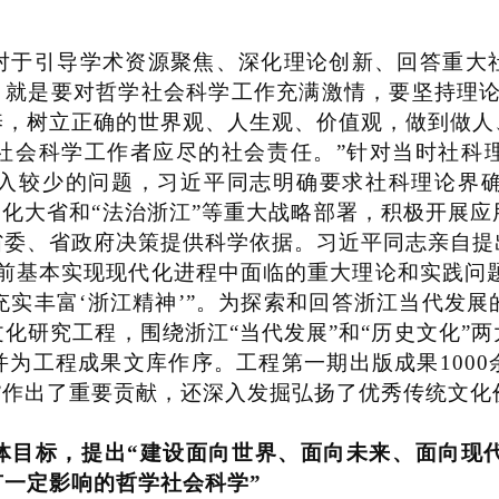
于引导学术资源聚焦、深化理论创新、回答重大社
，就是要对哲学社会科学工作充满激情，要坚持理
养，树立正确的世界观、人生观、价值观，做到做人
社会科学工作者应尽的社会责任。
”
针对当时社科
入较少的问题，习近平同志明确要求社科理论界
文化大省和
“
法治浙江
”
等重大战略部署，积极开展应
省委、省政府决策提供科学依据。习近平同志亲自提
前基本实现现代化进程中面临的重大理论和实践问
充实丰富
‘
浙江精神
’”
。为探索和回答浙江当代发展
文化研究工程，围绕浙江
“
当代发展
”
和
“
历史文化
”
两
并为工程成果文库作序。工程第一期出版成果
1000
”
作出了重要贡献，还深入发掘弘扬了优秀传统文化
体目标，提出
“
建设面向世界、面向未来、面向现
有一定影响的哲学社会科学
”