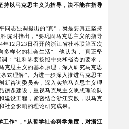
坚持以马克思主义为指导，决不能在指导
平同志强调提出的
“
真
”
，就是要真正坚持
社科院时指出，
“
要巩固马克思主义的指导
04
年
12
月
23
日召开的浙江省社科联第五次
向多样化的社会生活
”
。他认为，
“
真正坚
强调：
“
社科界要按照中央和省委的要求，
马克思主义的基本原理，深入研究马克思
教条式理解
”
。为进一步深入推进马克思主
创新咨询委员会，深入实施马克思主义理
品德课建设，重视马克思主义思想理论队
和建设工程，紧密结合浙江实践，以马克
和社会影响的理论研究成果。
学工作
”
，
“
从哲学社会科学角度，对浙江