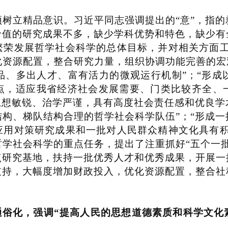
树立精品意识。习近平同志强调提出的
“
意
”
，指的
价值的研究成果不多，缺少学科优势和特色，缺少有
繁荣发展哲学社会科学的总体目标，并对相关方面
化资源配置，整合研究力量，组织协调功能完善的宏
品、多出人才、富有活力的微观运行机制
”
；
“
形成
点，适应我省经济社会发展需要、门类比较齐全、
思想敏锐、治学严谨，具有高度社会责任感和优良学
结构、梯队结构合理的哲学社会科学队伍
”
；
“
形成一
应用对策研究成果和一批对人民群众精神文化具有
哲学社会科学的重点任务，提出了注重抓好
“
五个一
点研究基地，扶持一批优秀人才和优秀成果，开展一
支持，大幅度增加财政投入，优化资源配置，整合社
通俗化，强调
“
提高人民的思想道德素质和科学文化