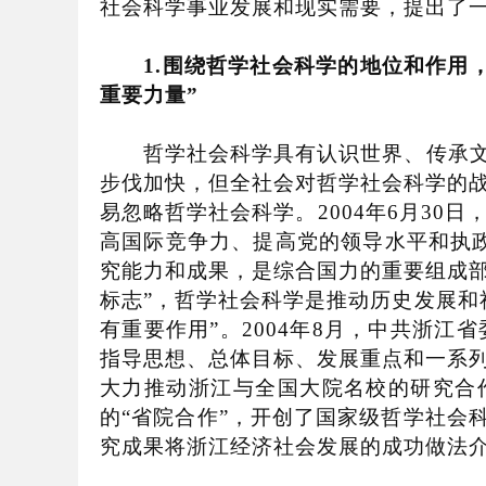
社会科学事业发展和现实需要，提出了
1.
围绕哲学社会科学的地位和作用
重要力量
”
哲学社会科学具有认识世界、传承文
步伐加快，但全社会对哲学社会科学的
易忽略哲学社会科学。
2004
年
6
月
30
日
高国际竞争力、提高党的领导水平和执
究能力和成果，是综合国力的重要组成
标志
”
，哲学社会科学是推动历史发展和
有重要作用
”
。
2004
年
8
月，中共浙江省
指导思想、总体目标、发展重点和一系
大力推动浙江与全国大院名校的研究合
的
“
省院合作
”
，开创了国家级哲学社会
究成果将浙江经济社会发展的成功做法