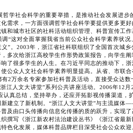
哲学社会科学的重要举措，是推动社会发展进步的
文化需求，一方面强调哲学社会科学要提供更多更好
城镇和城市社区的社科活动组织管理、科普宣传工作
强调
“
这对全面掌握我省当前公众社会科学素养状况
意义
”
。
2003
年，浙江省社科联组织了全国首次城乡
行，多次给浙江高校学生作形势政策报告，向学生阐
影响了很多学生的人生。在习近平同志的推动下，浙
，使公众人文社会科学素养明显提高。从省、市联合
都有
2
万余名专家参加社科普及活动，直接受众达数
“
浙江人文大讲堂
”
系列公共讲座活动。
2006
年
12
月
应认真总结，坚持举办，还应开拓影视传播渠道，
创新建立了新机制。
“
浙江人文大讲堂
”
与主流媒体
—
科普及由口头传播向信息化传播的质的跃升，实现了
组织撰写《浙江新农村法治建设丛书》《浙江省最新
现特色化发展，媒体科普品牌栏目深受社会公众欢迎