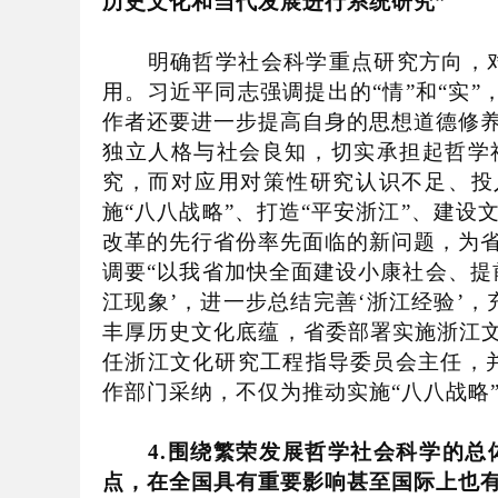
历史文化和当代发展进行系统研究
”
明确哲学社会科学重点研究方向，对
用。习近平同志强调提出的
“
情
”
和
“
实
”
作者还要进一步提高自身的思想道德修
独立人格与社会良知，切实承担起哲学
究，而对应用对策性研究认识不足、投
施
“
八八战略
”
、打造
“
平安浙江
”
、建设
改革的先行省份率先面临的新问题，为
调要
“
以我省加快全面建设小康社会、提
江现象
’
，进一步总结完善
‘
浙江经验
’
，
丰厚历史文化底蕴，省委部署实施浙江
任浙江文化研究工程指导委员会主任，
作部门采纳，不仅为推动实施
“
八八战略
4.
围绕繁荣发展哲学社会科学的总
点，在全国具有重要影响甚至国际上也