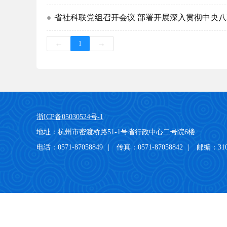
省社科联党组召开会议 部署开展深入贯彻中央
←
→
1
浙ICP备05030524号-1
地址：杭州市密渡桥路51-1号省行政中心二号院6楼
电话：0571-87058849
|
传真：0571-87058842
|
邮编：310