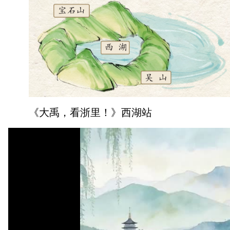
《大禹，看浙里！》西湖站