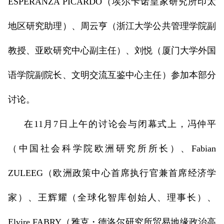
ESPERANZA PICARDO（埃尔卡诺皇家研究所印太
地区研究助理）、周云亨（浙江大学公共管理学院副
教授、亚欧研究中心副主任）、刘悦（厦门大学外国
语学院副院长、文明交流互鉴中心主任）参加本部分
讨论。
在11月7日上午的讨论会与闭幕式上，冯仲平
（中国社会科学院欧洲研究所所长）、Fabian
ZULEEG（欧洲政策中心首席执行官兼首席经济学
家）、王辉耀（全球化智库创始人、理事长）、
Elvire FABRY（雅克・德洛尔研究所贸易地缘政治高